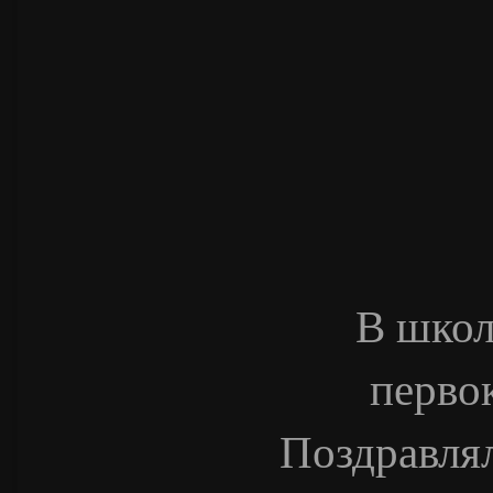
В школ
первок
Поздравлял