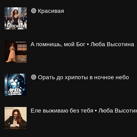
🟣 Красивая
А помнишь, мой Бог • Люба Высотина
🟣 Орать до хрипоты в ночное небо
Еле выживаю без тебя • Люба Высоти