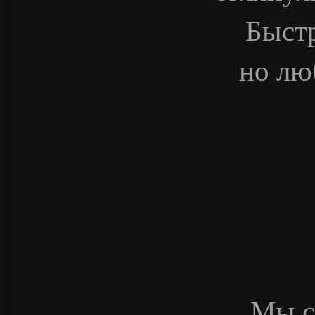
Быстр
но лю
Мы с