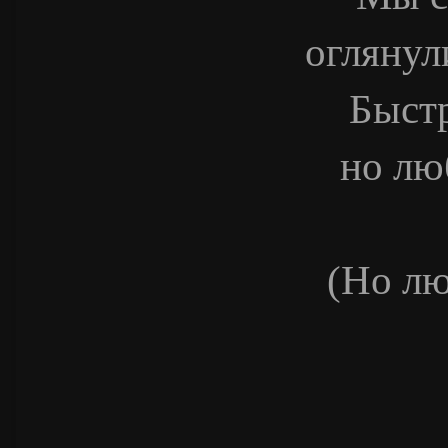
оглянул
Быстр
но лю
(Но лю