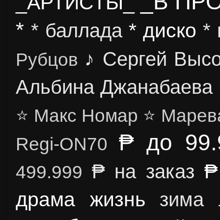
_В ПР
_АРТИСТЫ_
*
* диско
* баллада
*
♪ Сергей Выс
Рубцов
Альбина Джанабаева
⭐ Макс Номар
⭐ Марев
₱ до 99.
Regi-ON70
₱
₱ на заказ
499.999
драма
жизнь
зима