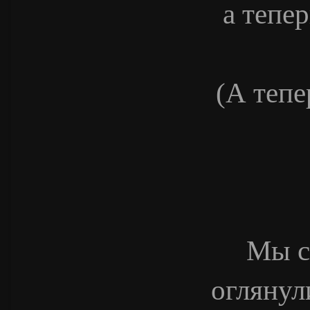
а тепе
(А тепе
Мы с
оглянул