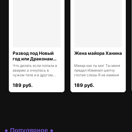
Развод под Новый
Жена майора Ханина
год или Драконам
здесь не рады
Что делать если попала в
Макар как ты мог Ты меня
аварию а очнулась в
предал Изменил шепчу
чужом теле и в другом
глотая слезы Я не изменя
мире И как
189 руб.
189 руб.
● Популярное ●