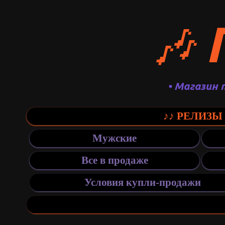
🎶
• Магазин 