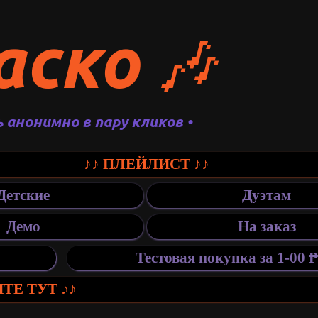
аско
🎶
ь анонимно в пару кликов •