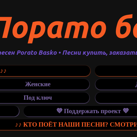
Порато б
песен Porato Basko • Песни купить, заказат