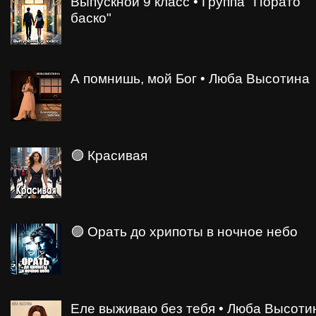
Выпускной 9 класс • Группа "Порато
баско"
А помнишь, мой Бог • Люба Высотина
🟣 Красивая
🟣 Орать до хрипоты в ночное небо
Еле выживаю без тебя • Люба Высоти