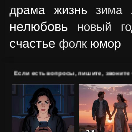
драма
жизнь
зима
нелюбовь
новый го
счастье
юмор
фолк
Если есть вопросы, пишите, з