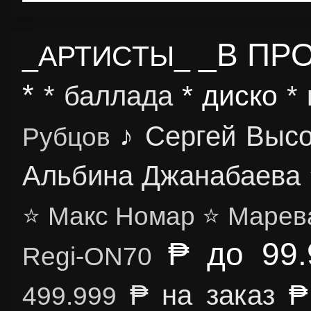
_В ПР
_АРТИСТЫ_
*
* диско
* баллада
*
♪ Сергей Выс
Рубцов
Альбина Джанабаева
⭐ Макс Номар
⭐ Марев
₱ до 99.
Regi-ON70
₱
₱ на заказ
499.999