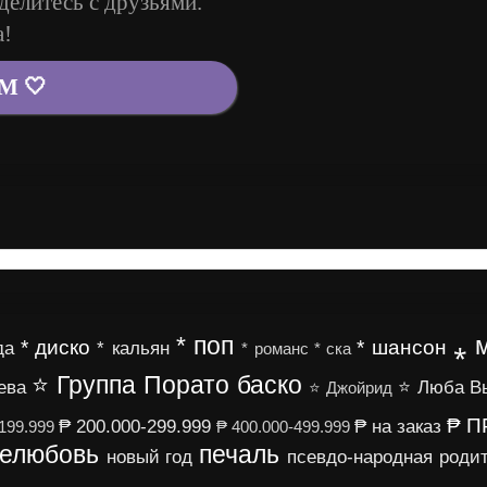
делитесь с друзьями.
а!
М 🤍
* поп
⁎ 
* диско
* шансон
да
* кальян
* романс
* ска
⭐ Группа Порато баско
ева
⭐ Люба В
⭐ Джойрид
₱ 
₱ 200.000-299.999
₱ на заказ
199.999
₱ 400.000-499.999
елюбовь
печаль
новый год
псевдо-народная
родит