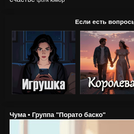
фолк
Если е
Чума • Группа "Порато баско"