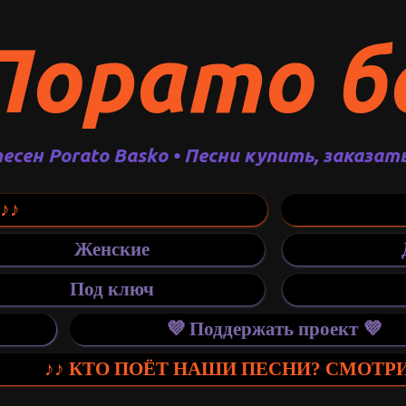
Порато б
песен Porato Basko • Песни купить, заказат