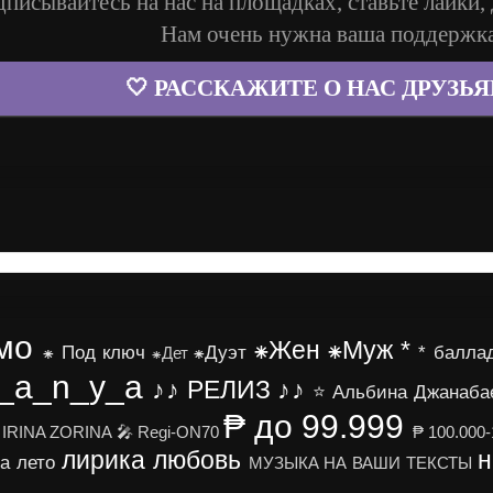
писывайтесь на нас на площадках, ставьте лайки, 
Нам очень нужна ваша поддержк
🤍 РАССКАЖИТЕ О НАС ДРУЗЬЯ
мо
⁕Жен
⁕Муж
*
⁕ Под ключ
⁕Дуэт
* балла
⁕Дет
r_a_n_y_a
♪♪ РЕЛИЗ ♪♪
⭐ Альбина Джанаба
₱ до 99.999
 IRINA ZORINA
🎤 Regi-ON70
₱ 100.000-
лирика
любовь
н
а
лето
МУЗЫКА НА ВАШИ ТЕКСТЫ