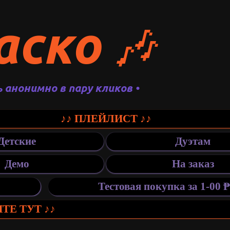
аско
🎶
ь анонимно в пару кликов •