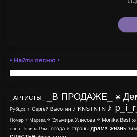
Под
• Найти песню •
_В ПРОДАЖЕ_
⁕ Де
_АРТИСТЫ_
♪ p_i_
♪ KNSTNTN
♪ Сергей Высотин
Рубцов
⭐ Эльмира Улисова
⭐ Monika Best
Номар
⭐ Марева
🎤
драма
жизнь
Города и страны
зим
слов Полина Ром
счастье
юмор