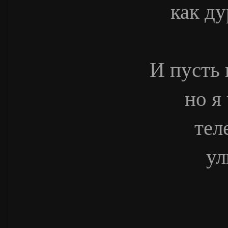
как ду
И пусть 
но я
тел
ул