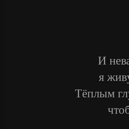
И нев
я жив
Тёплым гл
чтоб