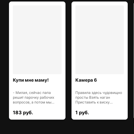
Купи мне маму!
Камера 6
- Милая, сейчас папа
Правила здесь чудовищно
решит парочку рабочих
просты Взять наган
вопросов, а потом мы
Приставить к виску
поедем в детский
Крутануть бараба
183 руб.
1 руб.