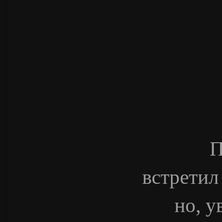
П
встретил
но, у