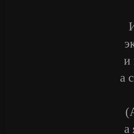
И
э
и
а 
(
а