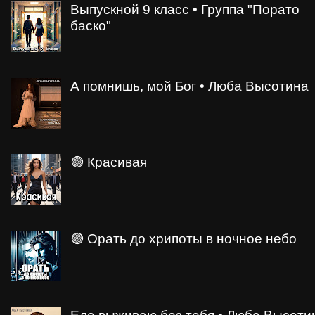
Выпускной 9 класс • Группа "Порато
баско"
А помнишь, мой Бог • Люба Высотина
🟣 Красивая
🟣 Орать до хрипоты в ночное небо
Еле выживаю без тебя • Люба Высоти