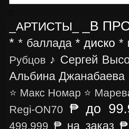
_В ПР
_АРТИСТЫ_
*
* диско
* баллада
*
♪ Сергей Выс
Рубцов
Альбина Джанабаева
⭐ Макс Номар
⭐ Марев
₱ до 99.
Regi-ON70
₱
₱ на заказ
499.999