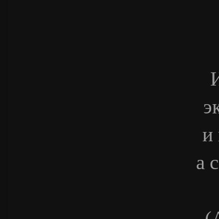
И
э
и
а 
(