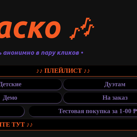
аско
🎶
ь анонимно в пару кликов •