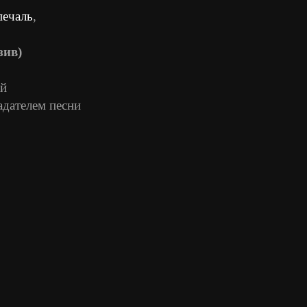
печаль
,
зив)
ий
адателем песни