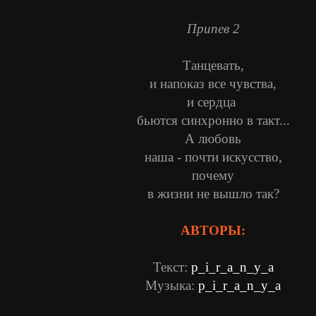
Припев 2
Танцевать,
и напоказ все чувства,
и сердца
бьются синхронно в такт...
А любовь
наша - почти искусство,
почему
в жизни не вышло так?
АВТОРЫ:
Текст:
p_i_r_a_n_y_a
Музыка:
p_i_r_a_n_y_a