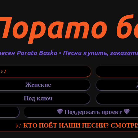
Порато б
песен Porato Basko • Песни купить, заказат