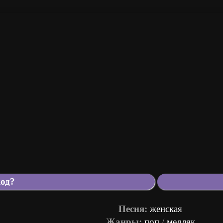
Песня:
женская
Жанры:
поп
/
медляк